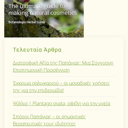
Τελευταία Άρθρα
Διατροφική Αξία της Παπάγιας: Μια Σύγχρονη
Επιστημονική Προσέγγιση
Έκκριμα σαλιγκαριού – οι μοναδικές χρήσεις
της για την επιδερμίδα!
Ψύλλιο | Plantago ovata, οφέλη για την υγεία
Σπόροι Παπάγιας – οι σημαντικές
θεραπευτικές τους ιδιότητες