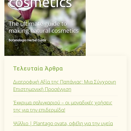
Τελευταία Άρθρα
Διατροφική Αξία της Παπάγιας: Μια Σύγχρονη
Επιστημονική Προσέγγιση
Έκκριμα σαλιγκαριού – οι μοναδικές χρήσεις
της για την επιδερμίδα!
Ψύλλιο | Plantago ovata, οφέλη για την υγεία