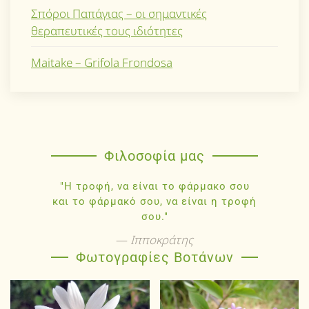
Σπόροι Παπάγιας – οι σημαντικές
θεραπευτικές τους ιδιότητες
Maitake – Grifola Frondosa
Φιλοσοφία μας
"Η τροφή, να είναι το φάρμακο σου
και το φάρμακό σου, να είναι η τροφή
σου."
Ιπποκράτης
Φωτογραφίες Βοτάνων