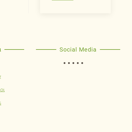
α
Social Media
ν
οι
s