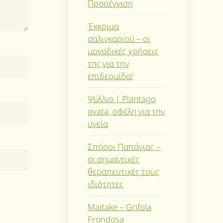
Προσέγγιση
Έκκριμα
σαλιγκαριού – οι
μοναδικές χρήσεις
της για την
επιδερμίδα!
Ψύλλιο | Plantago
ovata, οφέλη για την
υγεία
Σπόροι Παπάγιας –
οι σημαντικές
θεραπευτικές τους
ιδιότητες
Maitake – Grifola
Frondosa