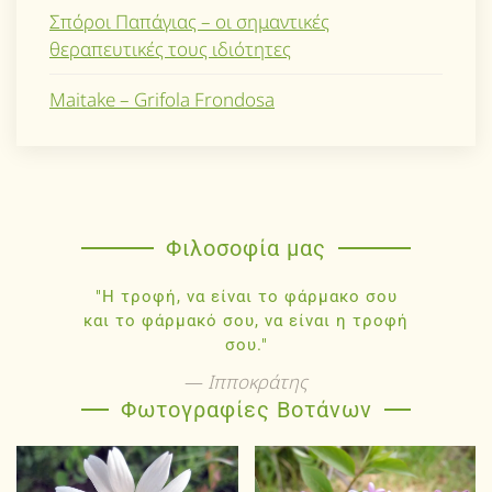
Σπόροι Παπάγιας – οι σημαντικές
θεραπευτικές τους ιδιότητες
Maitake – Grifola Frondosa
Φιλοσοφία μας
"Η τροφή, να είναι το φάρμακο σου
και το φάρμακό σου, να είναι η τροφή
σου."
Ιπποκράτης
Φωτογραφίες Βοτάνων