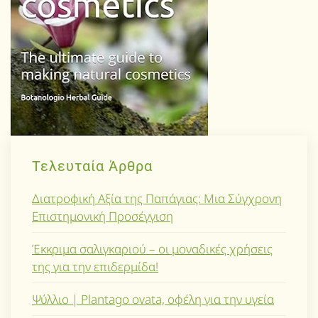
Τελευταία Άρθρα
Διατροφική Αξία της Παπάγιας: Μια Σύγχρονη
Επιστημονική Προσέγγιση
Έκκριμα σαλιγκαριού – οι μοναδικές χρήσεις
της για την επιδερμίδα!
Ψύλλιο | Plantago ovata, οφέλη για την υγεία