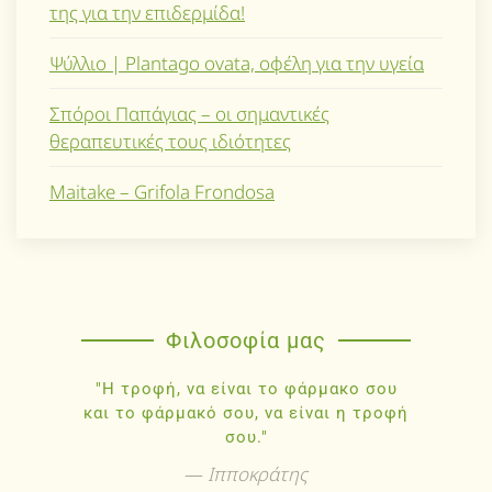
της για την επιδερμίδα!
Ψύλλιο | Plantago ovata, οφέλη για την υγεία
Σπόροι Παπάγιας – οι σημαντικές
θεραπευτικές τους ιδιότητες
Maitake – Grifola Frondosa
Φιλοσοφία μας
"Η τροφή, να είναι το φάρμακο σου
και το φάρμακό σου, να είναι η τροφή
σου."
Ιπποκράτης