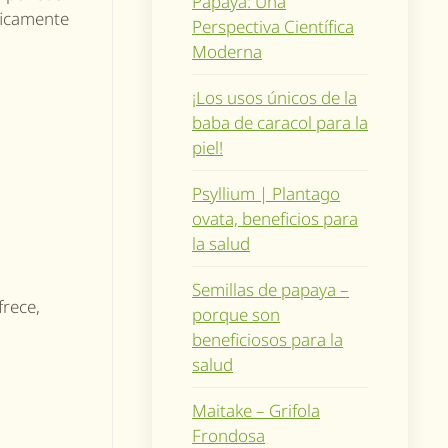
Papaya: Una
ficamente
Perspectiva Científica
Moderna
¡Los usos únicos de la
baba de caracol para la
piel!
Psyllium | Plantago
ovata, beneficios para
la salud
Semillas de papaya –
frece,
porque son
beneficiosos para la
salud
Maitake – Grifola
Frondosa