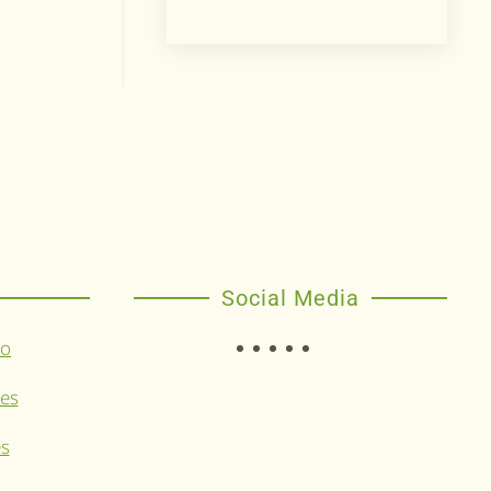
Social Media
eo
nes
es