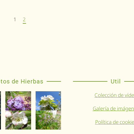
1
2
tos de Hierbas
Util
Colección de víd
Galería de imáge
Política de cooki