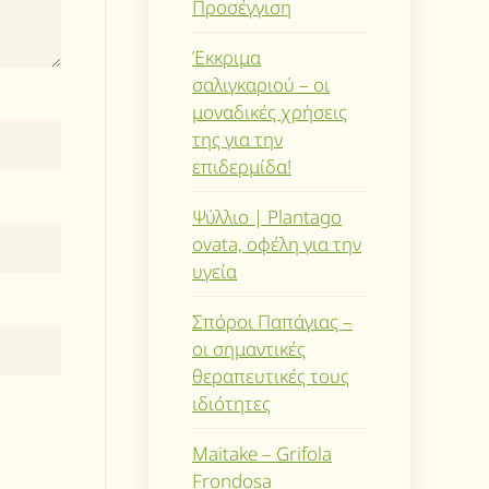
Προσέγγιση
Έκκριμα
σαλιγκαριού – οι
μοναδικές χρήσεις
της για την
επιδερμίδα!
Ψύλλιο | Plantago
ovata, οφέλη για την
υγεία
Σπόροι Παπάγιας –
οι σημαντικές
θεραπευτικές τους
ιδιότητες
Maitake – Grifola
Frondosa