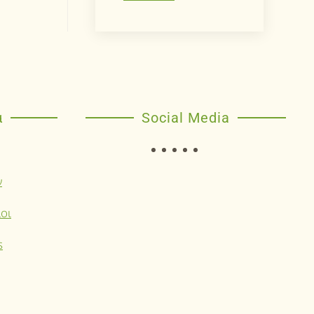
α
Social Media
ν
οι
s