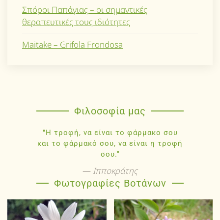
Σπόροι Παπάγιας – οι σημαντικές
θεραπευτικές τους ιδιότητες
Maitake – Grifola Frondosa
Φιλοσοφία μας
"Η τροφή, να είναι το φάρμακο σου
και το φάρμακό σου, να είναι η τροφή
σου."
Ιπποκράτης
Φωτογραφίες Βοτάνων