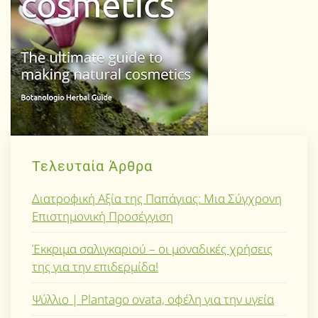
Τελευταία Άρθρα
Διατροφική Αξία της Παπάγιας: Μια Σύγχρονη
Επιστημονική Προσέγγιση
Έκκριμα σαλιγκαριού – οι μοναδικές χρήσεις
της για την επιδερμίδα!
Ψύλλιο | Plantago ovata, οφέλη για την υγεία