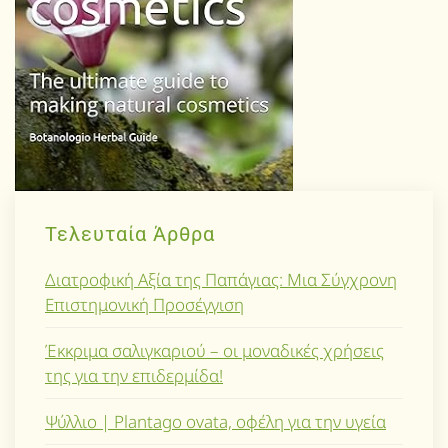
Τελευταία Άρθρα
Διατροφική Αξία της Παπάγιας: Μια Σύγχρονη
Επιστημονική Προσέγγιση
Έκκριμα σαλιγκαριού – οι μοναδικές χρήσεις
της για την επιδερμίδα!
Ψύλλιο | Plantago ovata, οφέλη για την υγεία