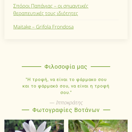
Σπόροι Παπάγιας – οι σημαντικές
θεραπευτικές τους ιδιότητες
Maitake – Grifola Frondosa
Φιλοσοφία μας
"Η τροφή, να είναι το φάρμακο σου
και το φάρμακό σου, να είναι η τροφή
σου."
Ιπποκράτης
Φωτογραφίες Βοτάνων