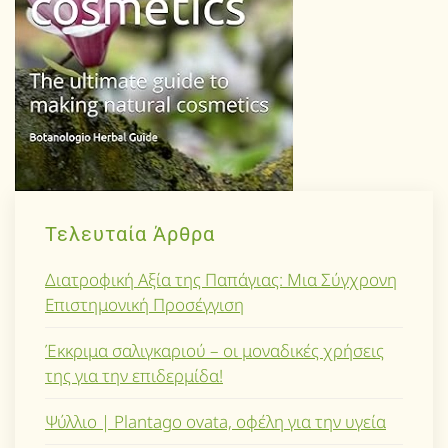
Τελευταία Άρθρα
Διατροφική Αξία της Παπάγιας: Μια Σύγχρονη
Επιστημονική Προσέγγιση
Έκκριμα σαλιγκαριού – οι μοναδικές χρήσεις
της για την επιδερμίδα!
Ψύλλιο | Plantago ovata, οφέλη για την υγεία