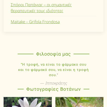
Σπόροι Παπάγιας – οι σημαντικές
θεραπευτικές τους ιδιότητες
Maitake – Grifola Frondosa
Φιλοσοφία μας
"Η τροφή, να είναι το φάρμακο σου
και το φάρμακό σου, να είναι η τροφή
σου."
Ιπποκράτης
Φωτογραφίες Βοτάνων