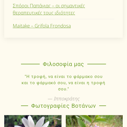
Σπόροι Παπάγιας – οι σημαντικές
θεραπευτικές τους ιδιότητες
Maitake – Grifola Frondosa
Φιλοσοφία μας
"Η τροφή, να είναι το φάρμακο σου
και το φάρμακό σου, να είναι η τροφή
σου."
Ιπποκράτης
Φωτογραφίες Βοτάνων