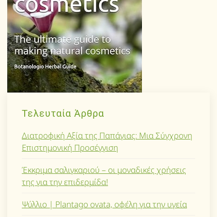
Τελευταία Άρθρα
Διατροφική Αξία της Παπάγιας: Μια Σύγχρονη
Επιστημονική Προσέγγιση
Έκκριμα σαλιγκαριού – οι μοναδικές χρήσεις
της για την επιδερμίδα!
Ψύλλιο | Plantago ovata, οφέλη για την υγεία