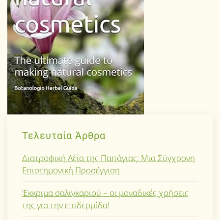
Τελευταία Άρθρα
Διατροφική Αξία της Παπάγιας: Μια Σύγχρονη
Επιστημονική Προσέγγιση
Έκκριμα σαλιγκαριού – οι μοναδικές χρήσεις
της για την επιδερμίδα!