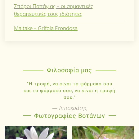
Σπόροι Παπάγιας – οι σημαντικές
θεραπευτικές τους ιδιότητες
Maitake – Grifola Frondosa
Φιλοσοφία μας
"Η τροφή, να είναι το φάρμακο σου
και το φάρμακό σου, να είναι η τροφή
σου."
Ιπποκράτης
Φωτογραφίες Βοτάνων