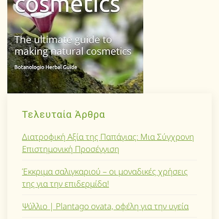
Τελευταία Άρθρα
Διατροφική Αξία της Παπάγιας: Μια Σύγχρονη
Επιστημονική Προσέγγιση
Έκκριμα σαλιγκαριού – οι μοναδικές χρήσεις
της για την επιδερμίδα!
Ψύλλιο | Plantago ovata, οφέλη για την υγεία