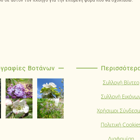
ου σε αυτόν τον πλοηγό για την επόμενη φορά που θα σχολιάσω.
γραφίες Βοτάνων
Περισσότερ
Συλλογή Βίντεο
Συλλογή Εικόνω
Χρήσιμοι Σύνδεσμ
Πολιτική Cookie
Διαφημίση