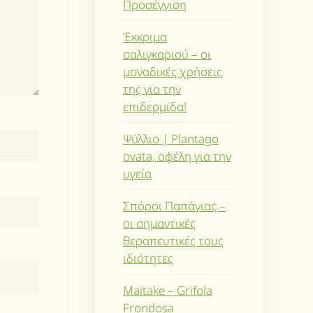
Προσέγγιση
Έκκριμα
σαλιγκαριού – οι
μοναδικές χρήσεις
της για την
επιδερμίδα!
Ψύλλιο | Plantago
ovata, οφέλη για την
υγεία
Σπόροι Παπάγιας –
οι σημαντικές
θεραπευτικές τους
ιδιότητες
Maitake – Grifola
Frondosa