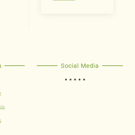
α
Social Media
ν
οι
s