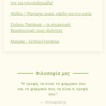
της για την επιδερμίδα!
Ψύλλιο | Plantago ovata, οφέλη για την υγεία
Σπόροι Παπάγιας – οι σημαντικές
θεραπευτικές τους ιδιότητες
Maitake – Grifola Frondosa
Φιλοσοφία μας
"Η τροφή, να είναι το φάρμακο σου
και το φάρμακό σου, να είναι η τροφή
σου."
Ιπποκράτης