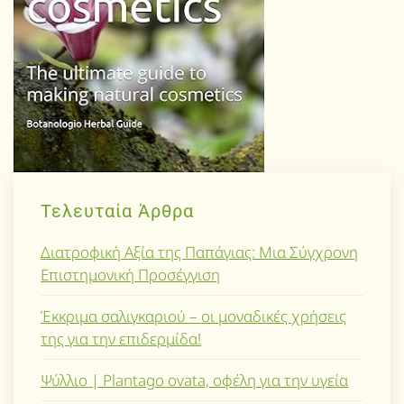
Τελευταία Άρθρα
Διατροφική Αξία της Παπάγιας: Μια Σύγχρονη
Επιστημονική Προσέγγιση
Έκκριμα σαλιγκαριού – οι μοναδικές χρήσεις
της για την επιδερμίδα!
Ψύλλιο | Plantago ovata, οφέλη για την υγεία