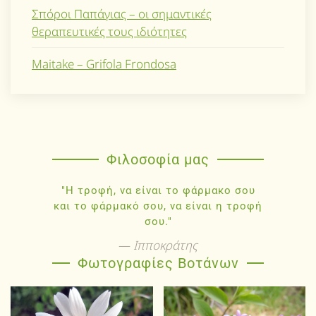
Σπόροι Παπάγιας – οι σημαντικές
θεραπευτικές τους ιδιότητες
Maitake – Grifola Frondosa
Φιλοσοφία μας
"Η τροφή, να είναι το φάρμακο σου
και το φάρμακό σου, να είναι η τροφή
σου."
Ιπποκράτης
Φωτογραφίες Βοτάνων