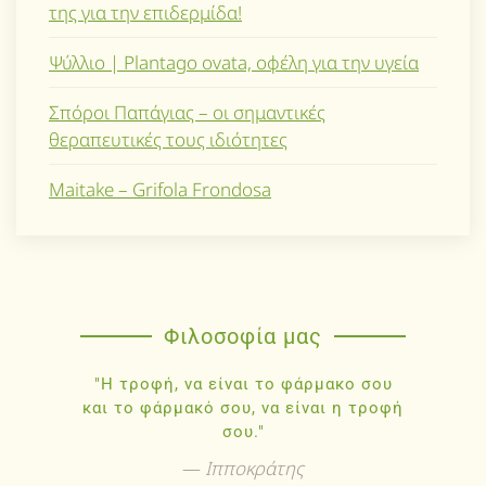
της για την επιδερμίδα!
Ψύλλιο | Plantago ovata, οφέλη για την υγεία
Σπόροι Παπάγιας – οι σημαντικές
θεραπευτικές τους ιδιότητες
Maitake – Grifola Frondosa
Φιλοσοφία μας
"Η τροφή, να είναι το φάρμακο σου
και το φάρμακό σου, να είναι η τροφή
σου."
Ιπποκράτης