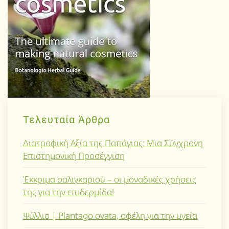
Τελευταία Άρθρα
Διατροφική Αξία της Παπάγιας: Μια Σύγχρονη
Επιστημονική Προσέγγιση
Έκκριμα σαλιγκαριού – οι μοναδικές χρήσεις
της για την επιδερμίδα!
Ψύλλιο | Plantago ovata, οφέλη για την υγεία