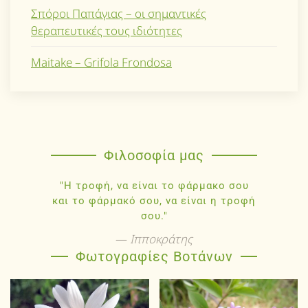
Σπόροι Παπάγιας – οι σημαντικές
θεραπευτικές τους ιδιότητες
Maitake – Grifola Frondosa
Φιλοσοφία μας
"Η τροφή, να είναι το φάρμακο σου
και το φάρμακό σου, να είναι η τροφή
σου."
Ιπποκράτης
Φωτογραφίες Βοτάνων