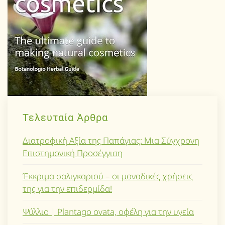
Τελευταία Άρθρα
Διατροφική Αξία της Παπάγιας: Μια Σύγχρονη
Επιστημονική Προσέγγιση
Έκκριμα σαλιγκαριού – οι μοναδικές χρήσεις
της για την επιδερμίδα!
Ψύλλιο | Plantago ovata, οφέλη για την υγεία