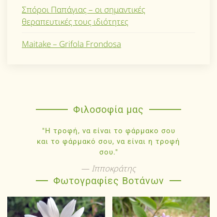
Σπόροι Παπάγιας – οι σημαντικές
θεραπευτικές τους ιδιότητες
Maitake – Grifola Frondosa
Φιλοσοφία μας
"Η τροφή, να είναι το φάρμακο σου
και το φάρμακό σου, να είναι η τροφή
σου."
Ιπποκράτης
Φωτογραφίες Βοτάνων