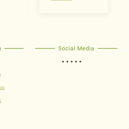
α
Social Media
ν
οι
s