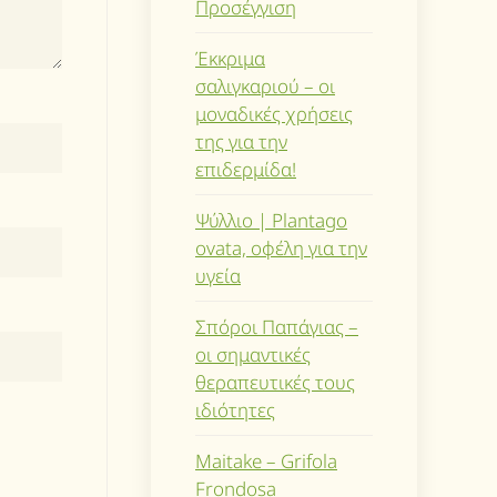
Προσέγγιση
Έκκριμα
σαλιγκαριού – οι
μοναδικές χρήσεις
της για την
επιδερμίδα!
Ψύλλιο | Plantago
ovata, οφέλη για την
υγεία
Σπόροι Παπάγιας –
οι σημαντικές
θεραπευτικές τους
ιδιότητες
Maitake – Grifola
Frondosa