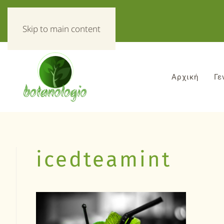
«Τα πάντα για τα βοτανα!»
Skip to main content
Αρχική
Γε
icedteamint