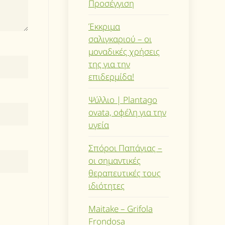
Προσέγγιση
Έκκριμα
σαλιγκαριού – οι
μοναδικές χρήσεις
της για την
επιδερμίδα!
Ψύλλιο | Plantago
ovata, οφέλη για την
υγεία
Σπόροι Παπάγιας –
οι σημαντικές
θεραπευτικές τους
ιδιότητες
Maitake – Grifola
Frondosa