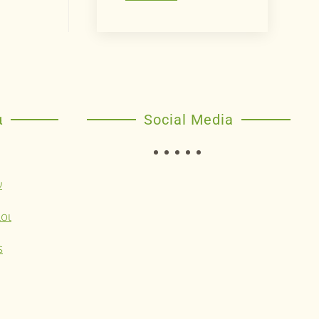
α
Social Media
ν
οι
s