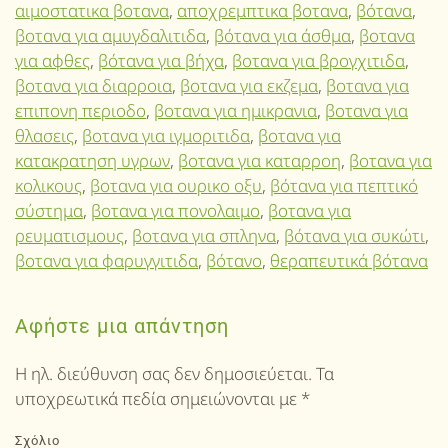
αιμοστατικα βοτανα
,
αποχρεμπτικα βοτανα
,
βότανα
,
βοτανα για αμυγδαλιτιδα
,
βότανα για άσθμα
,
βοτανα
για αφθες
,
βότανα για βήχα
,
βοτανα για βρογχιτιδα
,
βοτανα για διαρροια
,
βοτανα για εκζεμα
,
βοτανα για
επιπονη περιοδο
,
βοτανα για ημικρανια
,
βοτανα για
θλασεις
,
βοτανα για ιγμοριτιδα
,
βοτανα για
κατακρατηση υγρων
,
βοτανα για καταρροη
,
βοτανα για
κολικους
,
βοτανα για ουρικο οξυ
,
βότανα για πεπτικό
σύστημα
,
βοτανα για πονολαιμο
,
βοτανα για
ρευματισμους
,
βοτανα για σπληνα
,
βότανα για συκώτι
,
βοτανα για φαρυγγιτιδα
,
βότανο
,
θεραπευτικά βότανα
Αφήστε μια απάντηση
Η ηλ. διεύθυνση σας δεν δημοσιεύεται. Τα
υποχρεωτικά πεδία σημειώνονται με
*
Σχόλιο