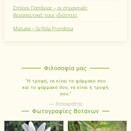
Σπόροι Παπάγιας – οι σημαντικές
θεραπευτικές τους ιδιότητες
Maitake – Grifola Frondosa
Φιλοσοφία μας
"Η τροφή, να είναι το φάρμακο σου
και το φάρμακό σου, να είναι η τροφή
σου."
Ιπποκράτης
Φωτογραφίες Βοτάνων