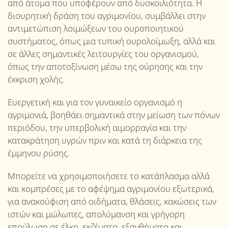
από άτομα που υποφέρουν από δυσκοιλιότητα. Η
διουρητική δράση του αγριμονίου, συμβάλλει στην
αντιμετώπιση λοιμώξεων του ουροποιητικού
συστήματος, όπως μια τυπική ουρολοίμωξη, αλλά και
σε άλλες σημαντικές λειτουργίες του οργανισμού,
όπως την αποτοξίνωση μέσω της ούρησης και την
έκκριση χολής.
Ευεργετική και για τον γυναικείο οργανισμό η
αγριμονιά, βοηθάει σημαντικά στην μείωση των πόνων
περιόδου, την υπερβολική αιμορραγία και την
κατακράτηση υγρών πριν και κατά τη διάρκεια της
έμμηνου ρύσης.
Μπορείτε να χρησιμοποιήσετε το κατάπλασμα αλλά
και κομπρέσες με το αφέψημα αγριμονίου εξωτερικά,
για ανακούφιση από οιδήματα, θλάσεις, κακώσεις των
ιστών και μώλωπες, απολύμανση και γρήγορη
επούλωση σε έλκη, εκζέματα, εξανθήματα και