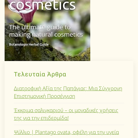
Τελευταία Άρθρα
Διατροφική Αξία της Παπάγιας: Μια Σύγχρονη
Επιστημονική Προσέγγιση
Έκκριμα σαλιγκαριού – οι μοναδικές χρήσεις
της για την επιδερμίδα!
Ψύλλιο | Plantago ovata, οφέλη για την υγεία