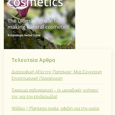
Τελευταία Άρθρα
Διατροφική Αξία της Παπάγιας: Μια Σύγχρονη
Επιστημονική Προσέγγιση
Έκκριμα σαλιγκαριού – οι μοναδικές χρήσεις
της για την επιδερμίδα!
Ψύλλιο | Plantago ovata, οφέλη για την υγεία