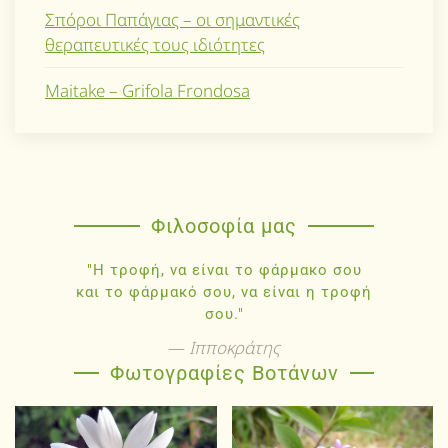
Σπόροι Παπάγιας – οι σημαντικές
θεραπευτικές τους ιδιότητες
Maitake – Grifola Frondosa
Φιλοσοφία μας
"Η τροφή, να είναι το φάρμακο σου
και το φάρμακό σου, να είναι η τροφή
σου."
Ιπποκράτης
Φωτογραφίες Βοτάνων