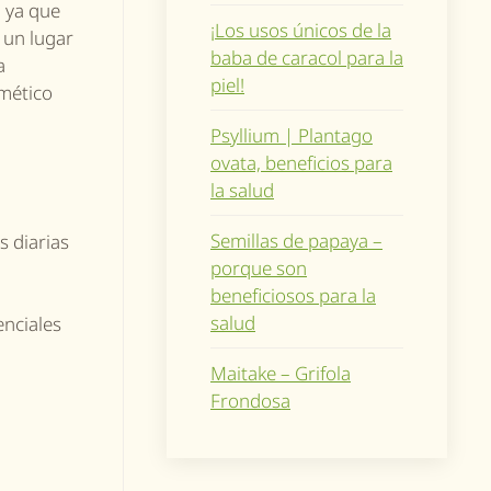
 ya que
¡Los usos únicos de la
 un lugar
baba de caracol para la
a
piel!
rmético
Psyllium | Plantago
ovata, beneficios para
la salud
Semillas de papaya –
 diarias
porque son
beneficiosos para la
salud
enciales
Maitake – Grifola
Frondosa