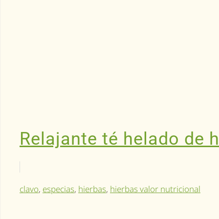
Relajante té helado de 
clavo
,
especias
,
hierbas
,
hierbas valor nutricional