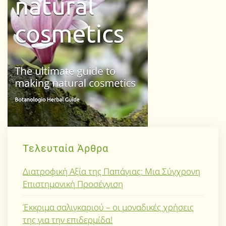
Τελευταία Άρθρα
Διατροφική Αξία της Παπάγιας: Μια Σύγχρονη
Επιστημονική Προσέγγιση
Έκκριμα σαλιγκαριού – οι μοναδικές χρήσεις
της για την επιδερμίδα!