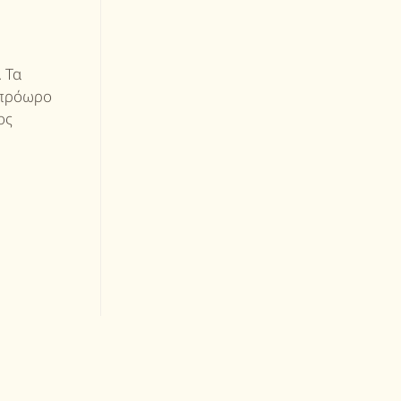
. Τα
 πρόωρο
ος