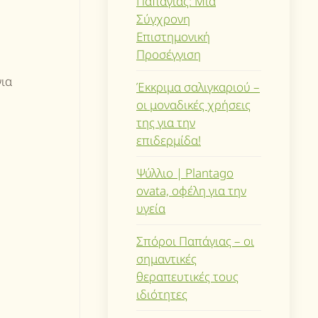
Παπάγιας: Μια
Σύγχρονη
Επιστημονική
Προσέγγιση
για
Έκκριμα σαλιγκαριού –
οι μοναδικές χρήσεις
της για την
επιδερμίδα!
Ψύλλιο | Plantago
ovata, οφέλη για την
υγεία
Σπόροι Παπάγιας – οι
σημαντικές
θεραπευτικές τους
ιδιότητες