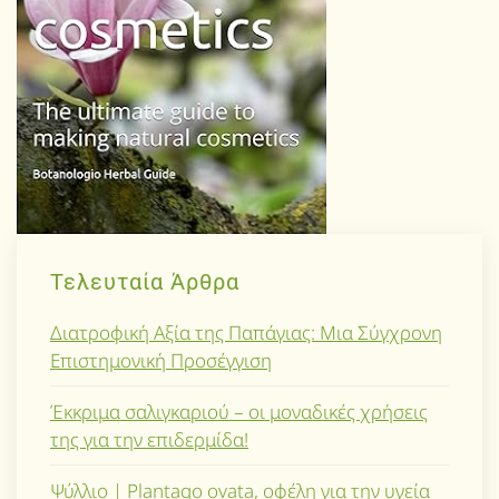
Τελευταία Άρθρα
Διατροφική Αξία της Παπάγιας: Μια Σύγχρονη
Επιστημονική Προσέγγιση
Έκκριμα σαλιγκαριού – οι μοναδικές χρήσεις
της για την επιδερμίδα!
Ψύλλιο | Plantago ovata, οφέλη για την υγεία