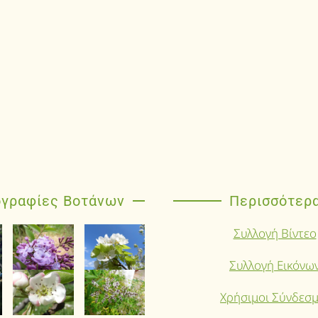
γραφίες Βοτάνων
Περισσότερ
Συλλογή Βίντεο
Συλλογή Εικόνω
Χρήσιμοι Σύνδεσμ