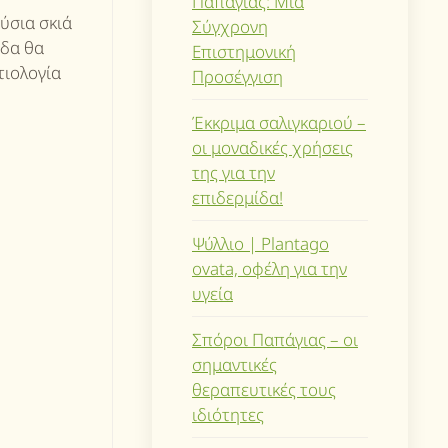
Παπάγιας: Μια
ύσια σκιά
Σύγχρονη
άδα θα
Επιστημονική
τιολογία
Προσέγγιση
Έκκριμα σαλιγκαριού –
οι μοναδικές χρήσεις
της για την
επιδερμίδα!
Ψύλλιο | Plantago
ovata, οφέλη για την
υγεία
Σπόροι Παπάγιας – οι
σημαντικές
θεραπευτικές τους
ιδιότητες