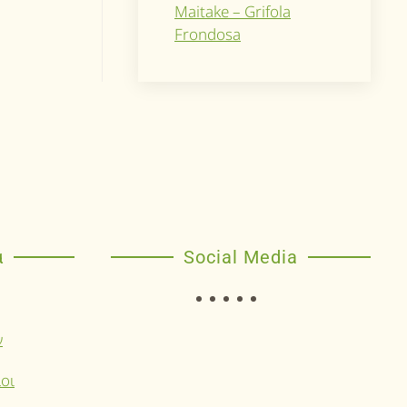
Maitake – Grifola
Frondosa
α
Social Media
ν
οι