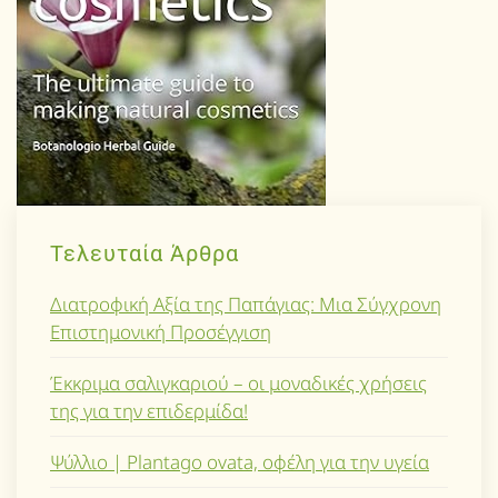
Τελευταία Άρθρα
Διατροφική Αξία της Παπάγιας: Μια Σύγχρονη
Επιστημονική Προσέγγιση
Έκκριμα σαλιγκαριού – οι μοναδικές χρήσεις
της για την επιδερμίδα!
Ψύλλιο | Plantago ovata, οφέλη για την υγεία