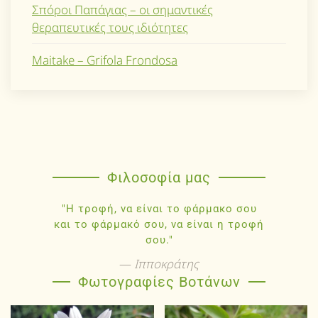
Σπόροι Παπάγιας – οι σημαντικές
θεραπευτικές τους ιδιότητες
Maitake – Grifola Frondosa
Φιλοσοφία μας
"Η τροφή, να είναι το φάρμακο σου
και το φάρμακό σου, να είναι η τροφή
σου."
Ιπποκράτης
Φωτογραφίες Βοτάνων