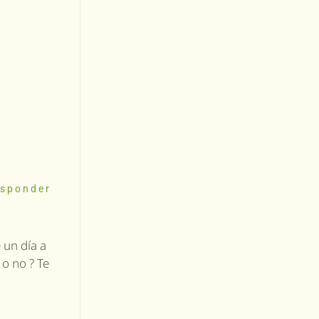
sponder
 un día a
 o no ? Te