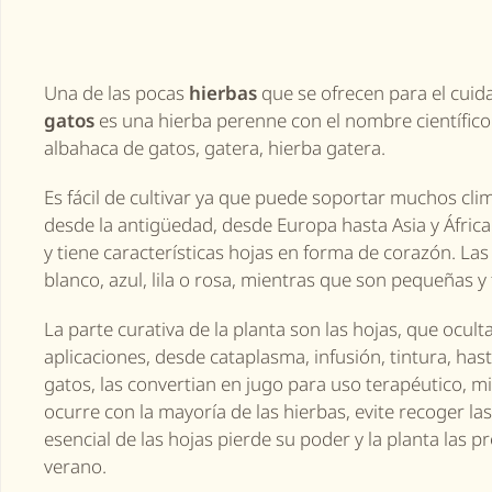
Una de las pocas
hierbas
que se ofrecen para el cuid
gatos
es una hierba perenne con el nombre científico
albahaca de gatos, gatera, hierba gatera
.
Es fácil de cultivar ya que puede soportar muchos clim
desde la antigüedad, desde Europa hasta Asia y Áfric
y tiene características hojas en forma de corazón.
Las
blanco, azul, lila o rosa, mientras que son pequeñas y 
La parte curativa de la planta son las hojas, que ocul
aplicaciones, desde cataplasma, infusión, tintura, hast
gatos,
las
conv
ertian
en jugo para uso terapéutico,
mi
ocurre con la mayoría de las hierbas, evite recoger la
esencial de las hojas pierde su poder y la planta
las
pr
verano.