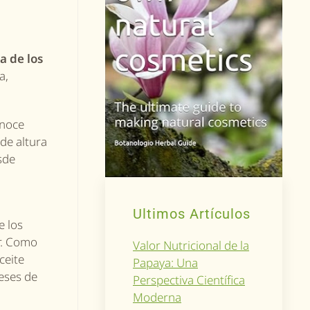
a de los
a,
onoce
de altura
sde
Ultimos Artículos
e los
r. Como
Valor Nutricional de la
ceite
Papaya: Una
eses de
Perspectiva Científica
Moderna