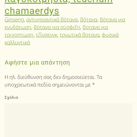
chamaerdys
Ginseng
,
αντιγηραντικά βότανα
,
βότανα
,
βότανα για
ενυδάτωση
,
βότανα για σύσφιξη
,
βοτανα για
τριχοπτωση
,
τζίνσενγκ
,
τονωτικά βοτανα
,
φυσικά
καλλυντικά
Αφήστε μια απάντηση
Η ηλ. διεύθυνση σας δεν δημοσιεύεται. Τα
υποχρεωτικά πεδία σημειώνονται με
*
Σχόλιο