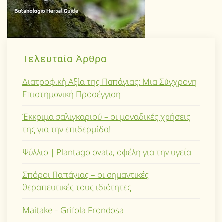
Τελευταία Άρθρα
Διατροφική Αξία της Παπάγιας: Μια Σύγχρονη
Επιστημονική Προσέγγιση
Έκκριμα σαλιγκαριού – οι μοναδικές χρήσεις
της για την επιδερμίδα!
Ψύλλιο | Plantago ovata, οφέλη για την υγεία
Σπόροι Παπάγιας – οι σημαντικές
θεραπευτικές τους ιδιότητες
Maitake – Grifola Frondosa