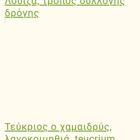
Λουΐζα, τρόπος συλλογής
δρόγης
Τεύκριος ο χαμαιδρύς,
λαγοκοιμηθιά, teucrium