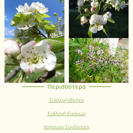
Περισσότερα
Συλλογή Βίντεο
Συλλογή Εικόνων
Χρήσιμοι Σύνδεσμοι