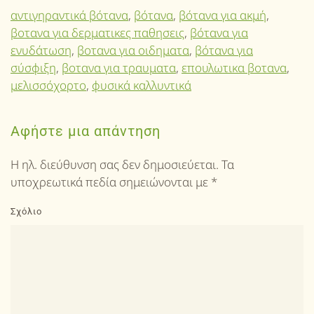
αντιγηραντικά βότανα
,
βότανα
,
βότανα για ακμή
,
βοτανα για δερματικες παθησεις
,
βότανα για
ενυδάτωση
,
βοτανα για οιδηματα
,
βότανα για
σύσφιξη
,
βοτανα για τραυματα
,
επουλωτικα βοτανα
,
μελισσόχορτο
,
φυσικά καλλυντικά
Αφήστε μια απάντηση
Η ηλ. διεύθυνση σας δεν δημοσιεύεται. Τα
υποχρεωτικά πεδία σημειώνονται με
*
Σχόλιο