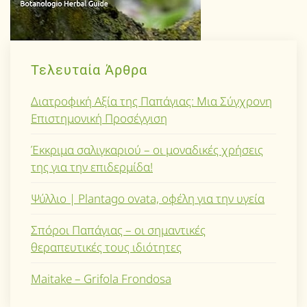
Τελευταία Άρθρα
Διατροφική Αξία της Παπάγιας: Μια Σύγχρονη
Επιστημονική Προσέγγιση
Έκκριμα σαλιγκαριού – οι μοναδικές χρήσεις
της για την επιδερμίδα!
Ψύλλιο | Plantago ovata, οφέλη για την υγεία
Σπόροι Παπάγιας – οι σημαντικές
θεραπευτικές τους ιδιότητες
Maitake – Grifola Frondosa