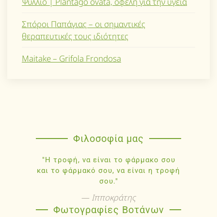
Ψύλλιο | Plantago ovata, οφέλη για την υγεία
Σπόροι Παπάγιας – οι σημαντικές
θεραπευτικές τους ιδιότητες
Maitake – Grifola Frondosa
Φιλοσοφία μας
"Η τροφή, να είναι το φάρμακο σου
και το φάρμακό σου, να είναι η τροφή
σου."
Ιπποκράτης
Φωτογραφίες Βοτάνων