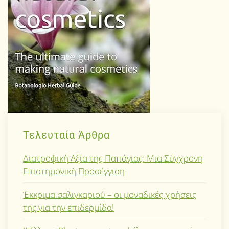
Τελευταία Άρθρα
Διατροφική Αξία της Παπάγιας: Μια Σύγχρονη
Επιστημονική Προσέγγιση
Έκκριμα σαλιγκαριού – οι μοναδικές χρήσεις
της για την επιδερμίδα!