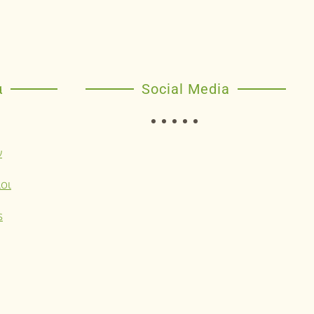
α
Social Media
ν
οι
s