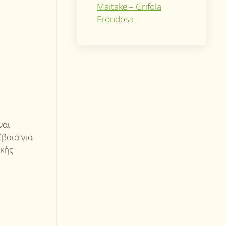
Maitake – Grifola
Frondosa
ναι
βαια για
ικής