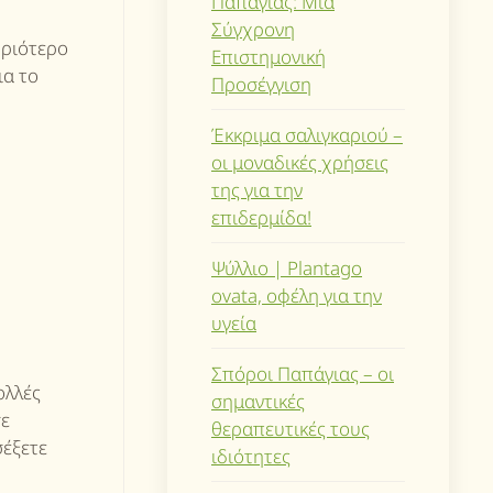
Παπάγιας: Μια
Σύγχρονη
υριότερο
Επιστημονική
ια το
Προσέγγιση
Έκκριμα σαλιγκαριού –
οι μοναδικές χρήσεις
της για την
επιδερμίδα!
Ψύλλιο | Plantago
ovata, οφέλη για την
υγεία
Σπόροι Παπάγιας – οι
ολλές
σημαντικές
σε
θεραπευτικές τους
σέξετε
ιδιότητες