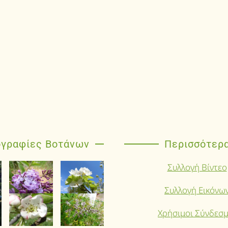
γραφίες Βοτάνων
Περισσότερ
Συλλογή Βίντεο
Συλλογή Εικόνω
Χρήσιμοι Σύνδεσμ