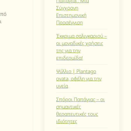
Παπάγιας: Μια
Σύγχρονη
από
Επιστημονική
ι
Προσέγγιση
Έκκριμα σαλιγκαριού –
οι μοναδικές χρήσεις
της για την
επιδερμίδα!
Ψύλλιο | Plantago
ovata, οφέλη για την
υγεία
Σπόροι Παπάγιας – οι
σημαντικές
θεραπευτικές τους
ιδιότητες