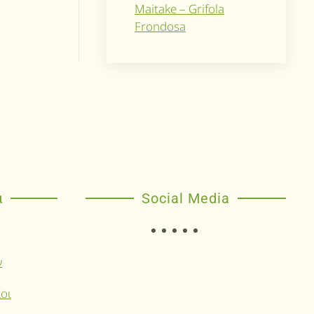
Maitake – Grifola
Frondosa
α
Social Media
ν
οι