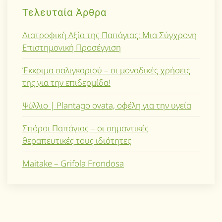
Τελευταία Άρθρα
Διατροφική Αξία της Παπάγιας: Μια Σύγχρονη
Επιστημονική Προσέγγιση
Έκκριμα σαλιγκαριού – οι μοναδικές χρήσεις
της για την επιδερμίδα!
Ψύλλιο | Plantago ovata, οφέλη για την υγεία
Σπόροι Παπάγιας – οι σημαντικές
θεραπευτικές τους ιδιότητες
Maitake – Grifola Frondosa