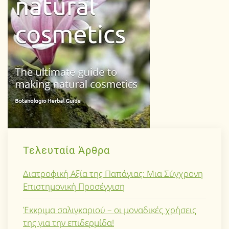
Τελευταία Άρθρα
Διατροφική Αξία της Παπάγιας: Μια Σύγχρονη
Επιστημονική Προσέγγιση
Έκκριμα σαλιγκαριού – οι μοναδικές χρήσεις
της για την επιδερμίδα!