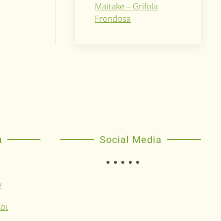
Maitake – Grifola
Frondosa
α
Social Media
ν
οι