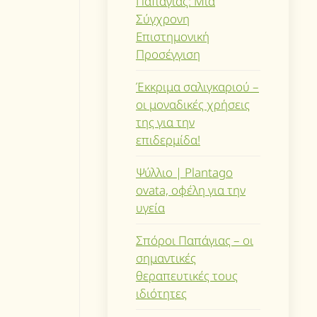
Παπάγιας: Μια
Σύγχρονη
Επιστημονική
Προσέγγιση
Έκκριμα σαλιγκαριού –
οι μοναδικές χρήσεις
της για την
επιδερμίδα!
Ψύλλιο | Plantago
ovata, οφέλη για την
υγεία
Σπόροι Παπάγιας – οι
σημαντικές
θεραπευτικές τους
ιδιότητες