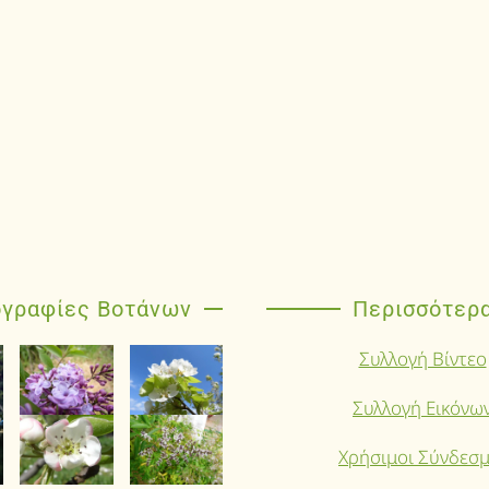
γραφίες Βοτάνων
Περισσότερ
Συλλογή Βίντεο
Συλλογή Εικόνω
Χρήσιμοι Σύνδεσμ