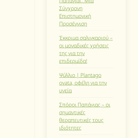
Παπάγιας: Μια
Σύγχρονη
Επιστημονική
Προσέγγιση
Έκκριμα σαλιγκαριού –
οι μοναδικές χρήσεις
της για την
επιδερμίδα!
Ψύλλιο | Plantago
ovata, οφέλη για την
υγεία
Σπόροι Παπάγιας – οι
σημαντικές
θεραπευτικές τους
ιδιότητες