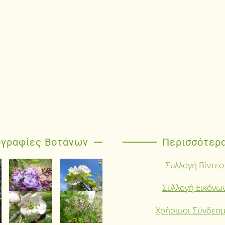
γραφίες Βοτάνων
Περισσότερ
Συλλογή Βίντεο
Συλλογή Εικόνω
Χρήσιμοι Σύνδεσμ