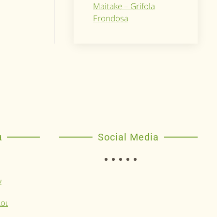
Maitake – Grifola
Frondosa
α
Social Media
ν
οι