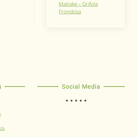
Maitake – Grifola
Frondosa
α
Social Media
ν
οι