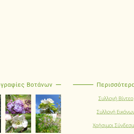
γραφίες Βοτάνων
Περισσότερ
Συλλογή Βίντεο
Συλλογή Εικόνω
Χρήσιμοι Σύνδεσμ