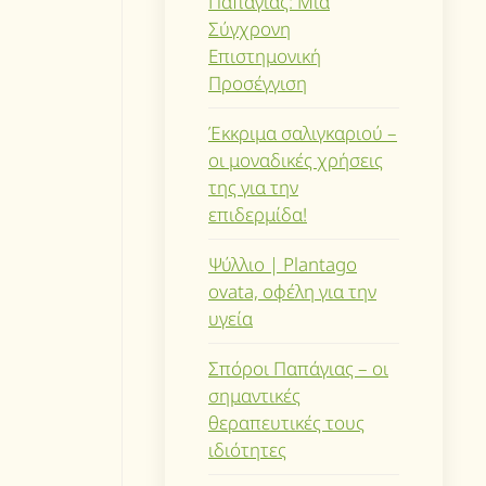
Παπάγιας: Μια
Σύγχρονη
Επιστημονική
Προσέγγιση
Έκκριμα σαλιγκαριού –
οι μοναδικές χρήσεις
της για την
επιδερμίδα!
Ψύλλιο | Plantago
ovata, οφέλη για την
υγεία
Σπόροι Παπάγιας – οι
σημαντικές
θεραπευτικές τους
ιδιότητες