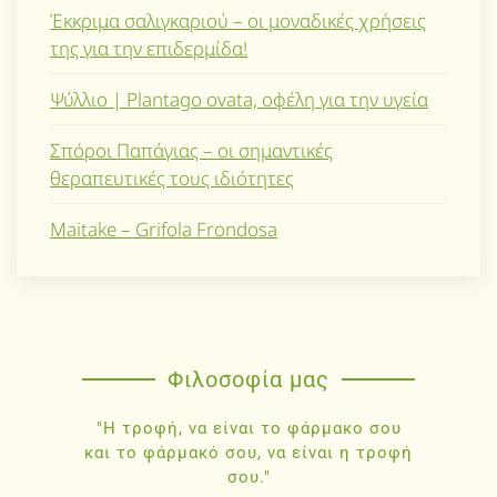
Έκκριμα σαλιγκαριού – οι μοναδικές χρήσεις
της για την επιδερμίδα!
Ψύλλιο | Plantago ovata, οφέλη για την υγεία
Σπόροι Παπάγιας – οι σημαντικές
θεραπευτικές τους ιδιότητες
Maitake – Grifola Frondosa
Φιλοσοφία μας
"Η τροφή, να είναι το φάρμακο σου
και το φάρμακό σου, να είναι η τροφή
σου."