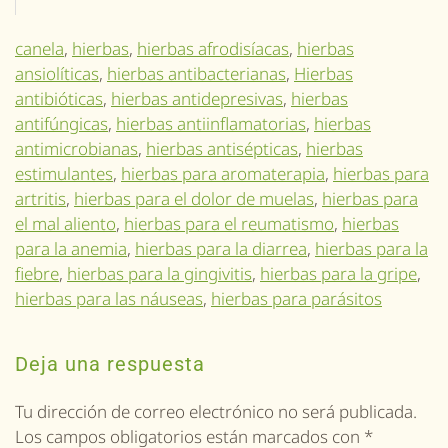
canela
,
hierbas
,
hierbas afrodisíacas
,
hierbas
ansiolíticas
,
hierbas antibacterianas
,
Hierbas
antibióticas
,
hierbas antidepresivas
,
hierbas
antifúngicas
,
hierbas antiinflamatorias
,
hierbas
antimicrobianas
,
hierbas antisépticas
,
hierbas
estimulantes
,
hierbas para aromaterapia
,
hierbas para
artritis
,
hierbas para el dolor de muelas
,
hierbas para
el mal aliento
,
hierbas para el reumatismo
,
hierbas
para la anemia
,
hierbas para la diarrea
,
hierbas para la
fiebre
,
hierbas para la gingivitis
,
hierbas para la gripe
,
hierbas para las náuseas
,
hierbas para parásitos
Deja una respuesta
Tu dirección de correo electrónico no será publicada.
Los campos obligatorios están marcados con
*