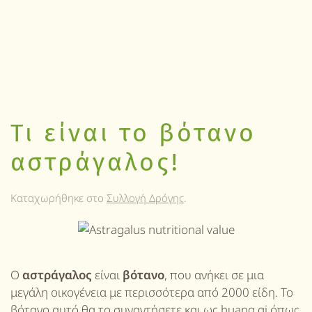
Τι είναι το βότανο
αστράγαλος!
Καταχωρήθηκε στο
Συλλογή Δρόγης
.
Ο
αστράγαλος
είναι
βότανο
, που ανήκει σε μια
μεγάλη οικογένεια με περισσότερα από 2000 είδη. Το
βότανο αυτό θα το συναντήσετε και ως huang qi όπως