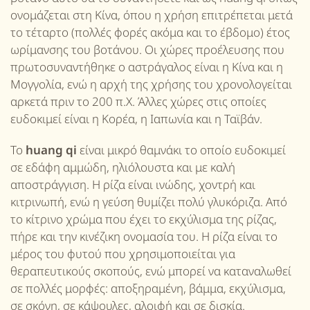
ονομάζεται στη Κίνα, όπου η χρήση επιτρέπεται μετά
το τέταρτο (πολλές φορές ακόμα και το έβδομο) έτος
ωρίμανσης του βοτάνου.
Οι χώρες προέλευσης που
πρωτοσυναντήθηκε ο αστράγαλος είναι η Κίνα και η
Μογγολία, ενώ η αρχή της χρήσης του χρονολογείται
αρκετά πριν το 200 π.Χ. Άλλες χώρες στις οποίες
ευδοκιμεί είναι η Κορέα, η Ιαπωνία και η Ταϊβάν.
Το
huang qi
είναι μικρό θαμνάκι το οποίο ευδοκιμεί
σε εδάφη αμμώδη, ηλιόλουστα και με καλή
αποστράγγιση. Η ρίζα είναι ινώδης, χοντρή και
κιτρινωπή, ενώ η γεύση θυμίζει πολύ γλυκόριζα. Από
το κίτρινο χρώμα που έχει το εκχύλισμα της ρίζας,
πήρε και την κινέζικη ονομασία του. Η ρίζα είναι το
μέρος του φυτού που χρησιμοποιείται για
θεραπευτικούς σκοπούς, ενώ μπορεί να καταναλωθεί
σε πολλές μορφές: αποξηραμένη, βάμμα, εκχύλισμα,
σε σκόνη, σε κάψουλες, αλοιφή και σε δισκία.