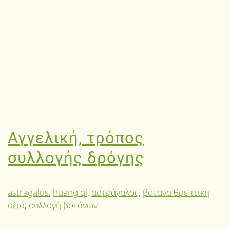
Αγγελική, τρόπος
συλλογής δρόγης
astragalus
,
huang qi
,
αστράγαλος
,
βοτανα θρεπτικη
αξια
,
συλλογή βοτάνων