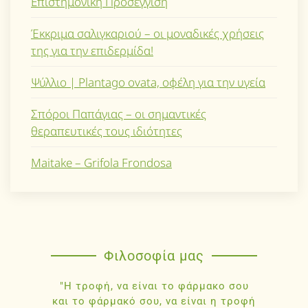
Επιστημονική Προσέγγιση
Έκκριμα σαλιγκαριού – οι μοναδικές χρήσεις
της για την επιδερμίδα!
Ψύλλιο | Plantago ovata, οφέλη για την υγεία
Σπόροι Παπάγιας – οι σημαντικές
θεραπευτικές τους ιδιότητες
Maitake – Grifola Frondosa
Φιλοσοφία μας
"Η τροφή, να είναι το φάρμακο σου
και το φάρμακό σου, να είναι η τροφή