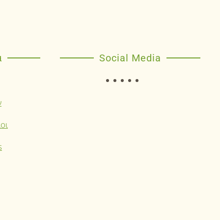
α
Social Media
ν
οι
s