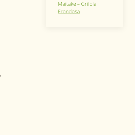
Maitake – Grifola
Frondosa
ν