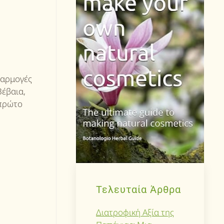
φαρμογές
Βέβαια,
 πρώτο
Τελευταία Άρθρα
Διατροφική Αξία της