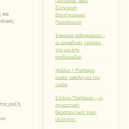
Παπάγιας: Μια
Σύγχρονη
 και
Επιστημονική
στικές
Προσέγγιση
Έκκριμα σαλιγκαριού –
οι μοναδικές χρήσεις
της για την
επιδερμίδα!
Ψύλλιο | Plantago
ovata, οφέλη για την
υγεία
Σπόροι Παπάγιας – οι
τος ροζ ή
σημαντικές
θεραπευτικές τους
ουν
ιδιότητες