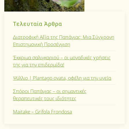
Τελευταία Άρθρα
Διατροφική Αξία της Παπάγιας: Μια Σύγχρονη
Επιστημονική Προσέγγιση
Έκκριμα σαλιγκαριού – οι μοναδικές χρήσεις
της για την επιδερμίδα!
Ψύλλιο | Plantago ovata, οφέλη για την υγεία
Σπόροι Παπάγιας – οι σημαντικές
θεραπευτικές τους ιδιότητες
Maitake – Grifola Frondosa