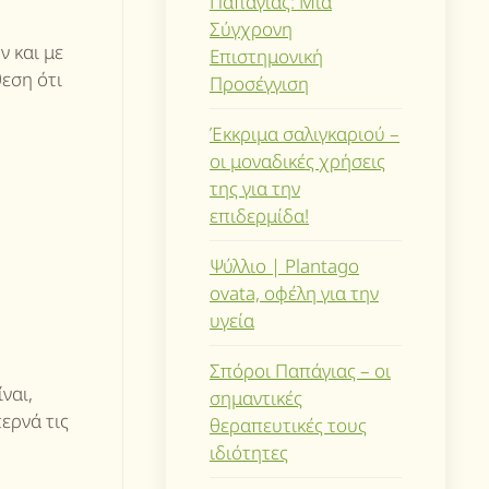
Παπάγιας: Μια
Σύγχρονη
 και με
Επιστημονική
εση ότι
Προσέγγιση
Έκκριμα σαλιγκαριού –
οι μοναδικές χρήσεις
της για την
επιδερμίδα!
Ψύλλιο | Plantago
ovata, οφέλη για την
υγεία
Σπόροι Παπάγιας – οι
ναι,
σημαντικές
περνά τις
θεραπευτικές τους
ιδιότητες