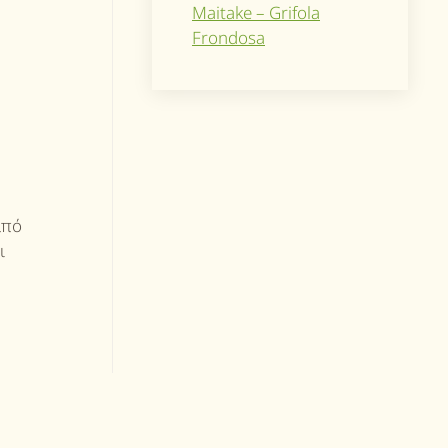
Maitake – Grifola
Frondosa
από
ι