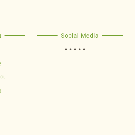
α
Social Media
ν
οι
s