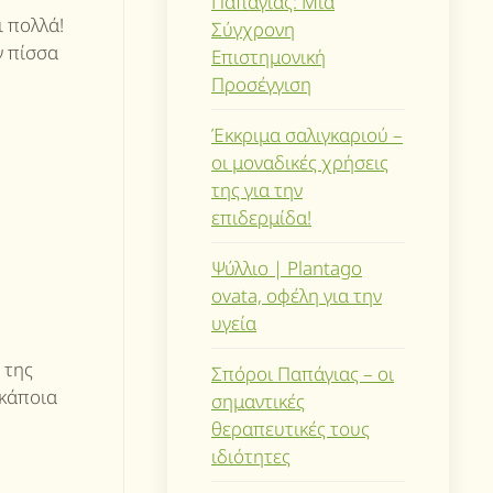
Παπάγιας: Μια
ι πολλά!
Σύγχρονη
ν πίσσα
Επιστημονική
Προσέγγιση
Έκκριμα σαλιγκαριού –
οι μοναδικές χρήσεις
της για την
επιδερμίδα!
Ψύλλιο | Plantago
ovata, οφέλη για την
υγεία
 της
Σπόροι Παπάγιας – οι
 κάποια
σημαντικές
θεραπευτικές τους
ιδιότητες