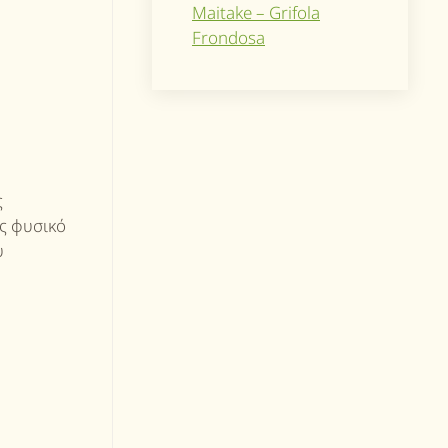
Maitake – Grifola
Frondosa
ς
ως φυσικό
υ