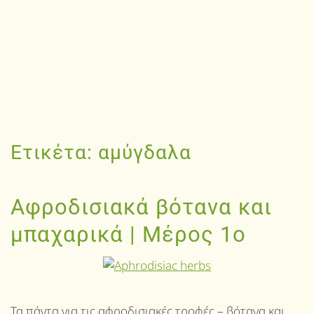
Ετικέτα:
αμύγδαλα
Αφροδισιακά βότανα και
μπαχαρικά | Μέρος 1o
Τα πάντα για τις αφροδισιακές τροφές – βότανα και