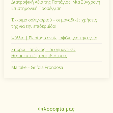
Διατροφική Αξία της Παπάγιας: Μια Σύγχρονη
Επιστημονική Προσέγγιση
Έκκριμα σαλιγκαριού – οι μοναδικές χρήσεις
της για την επιδερμίδα!
Ψύλλιο | Plantago ovata, οφέλη για την υγεία
Σπόροι Παπάγιας – οι σημαντικές
θεραπευτικές τους ιδιότητες
Maitake – Grifola Frondosa
Φιλοσοφία μας