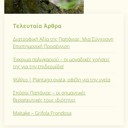
Τελευταία Άρθρα
Διατροφική Αξία της Παπάγιας: Μια Σύγχρονη
Επιστημονική Προσέγγιση
Έκκριμα σαλιγκαριού – οι μοναδικές χρήσεις
της για την επιδερμίδα!
Ψύλλιο | Plantago ovata, οφέλη για την υγεία
Σπόροι Παπάγιας – οι σημαντικές
θεραπευτικές τους ιδιότητες
Maitake – Grifola Frondosa