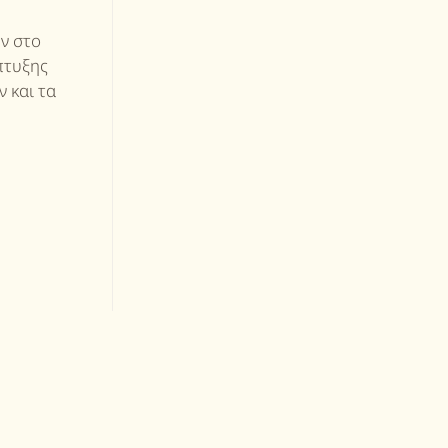
ων στο
πτυξης
ν και τα