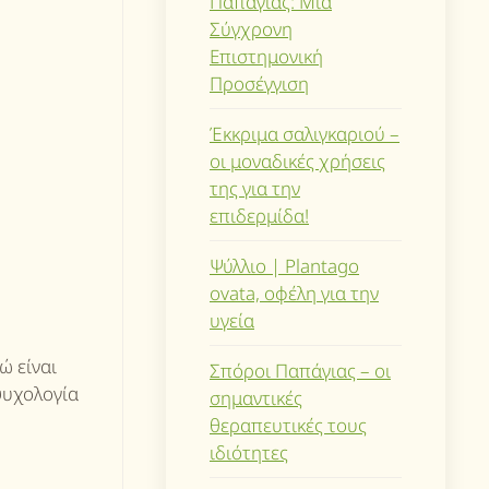
Παπάγιας: Μια
Σύγχρονη
Επιστημονική
Προσέγγιση
Έκκριμα σαλιγκαριού –
οι μοναδικές χρήσεις
της για την
επιδερμίδα!
Ψύλλιο | Plantago
ovata, οφέλη για την
υγεία
ώ είναι
Σπόροι Παπάγιας – οι
 ψυχολογία
σημαντικές
θεραπευτικές τους
ιδιότητες